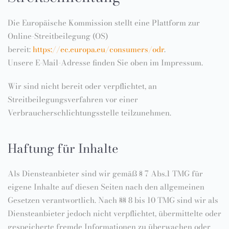
Die Europäische Kommission stellt eine Plattform zur
Online-Streitbeilegung (OS)
bereit:
https://ec.europa.eu/consumers/odr
.
Unsere E-Mail-Adresse finden Sie oben im Impressum.
Wir sind nicht bereit oder verpflichtet, an
Streitbeilegungsverfahren vor einer
Verbraucherschlichtungsstelle teilzunehmen.
Haftung für Inhalte
Als Diensteanbieter sind wir gemäß § 7 Abs.1 TMG für
eigene Inhalte auf diesen Seiten nach den allgemeinen
Gesetzen verantwortlich. Nach §§ 8 bis 10 TMG sind wir als
Diensteanbieter jedoch nicht verpflichtet, übermittelte oder
gespeicherte fremde Informationen zu überwachen oder